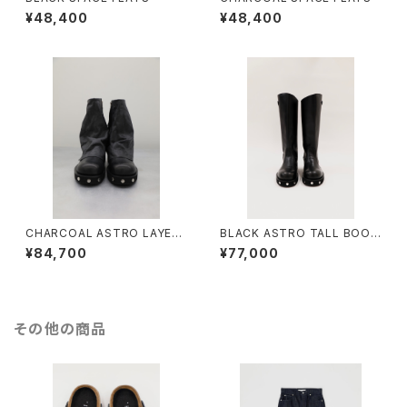
¥48,400
¥48,400
CHARCOAL ASTRO LAYERE
BLACK ASTRO TALL BOOT
D BOOTS
S
¥84,700
¥77,000
その他の商品