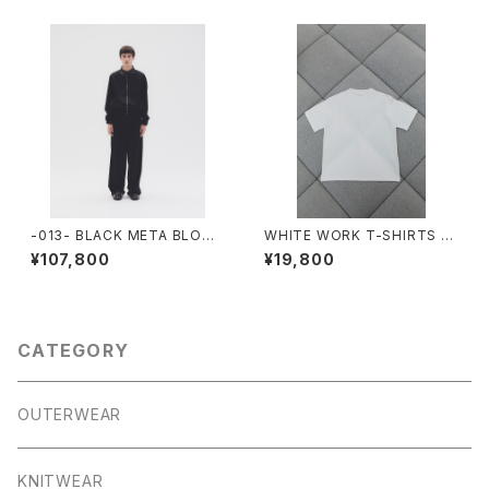
-013- BLACK META BLOUS
WHITE WORK T-SHIRTS -S
ON
TORE EXCLUSIVE-
¥107,800
¥19,800
CATEGORY
OUTERWEAR
KNITWEAR