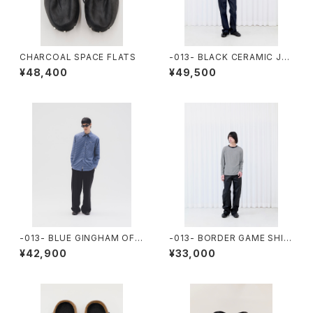
CHARCOAL SPACE FLATS
-013- BLACK CERAMIC JU
MPER
¥48,400
¥49,500
-013- BLUE GINGHAM OFFI
-013- BORDER GAME SHIR
CE SHIRTS
TS
¥42,900
¥33,000