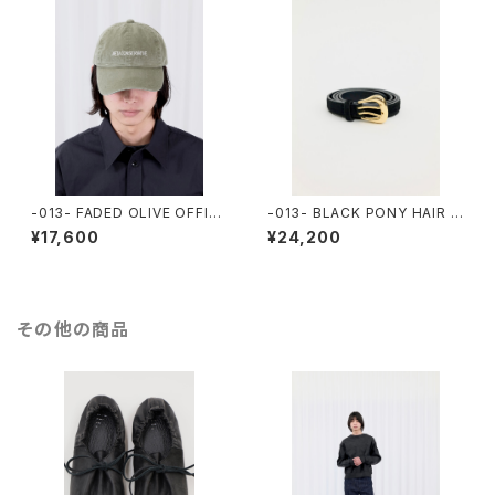
-013- FADED OLIVE OFFIC
-013- BLACK PONY HAIR L
E CAP (META CONSERVATI
EATHER SPACE BELT
¥17,600
¥24,200
VE)
その他の商品