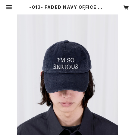
-013- FADED NAVY OFFICE CA
P (I'M SO SERIOUS) | OUAT