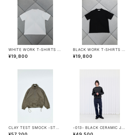
WHITE WORK T-SHIRTS -S
BLACK WORK T-SHIRTS -S
TORE EXCLUSIVE-
TORE EXCLUSIVE-
¥19,800
¥19,800
CLAY TEST SMOCK -STOR
-013- BLACK CERAMIC JU
E EXCLUSIVE-
MPER
¥57,200
¥49,500