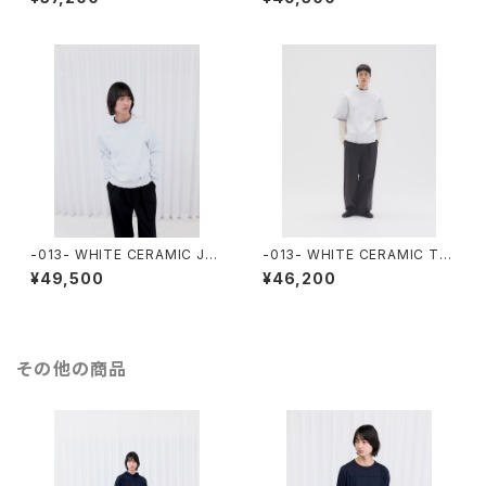
-013- WHITE CERAMIC JU
-013- WHITE CERAMIC T-S
MPER
HIRTS
¥49,500
¥46,200
その他の商品