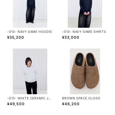
-013- NAVY GAME HOODIE
-013- NAVY GAME SHIRTS
¥35,200
¥33,000
-013- WHITE CERAMIC JU
BROWN SPACE CLOGS
MPER
¥49,500
¥46,200