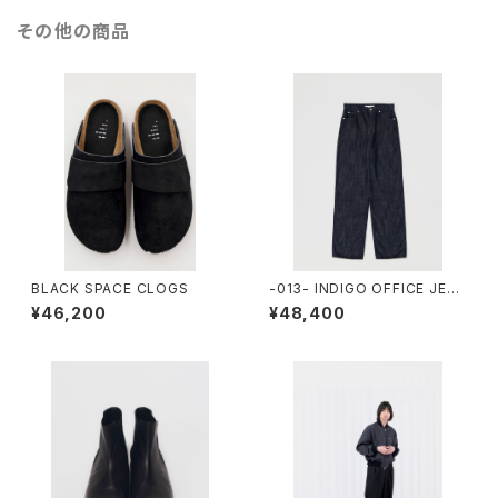
その他の商品
BLACK SPACE CLOGS
-013- INDIGO OFFICE JEA
NS
¥46,200
¥48,400