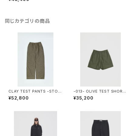
同じカテゴリの商品
CLAY TEST PANTS -STOR
-013- OLIVE TEST SHORT
E EXCLUSIVE-
S
¥52,800
¥35,200