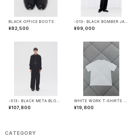
BLACK OFFICE BOOTS
-013- BLACK BOMBER JAC
KET
¥82,500
¥99,000
-013- BLACK META BLOUS
WHITE WORK T-SHIRTS -S
ON
TORE EXCLUSIVE-
¥107,800
¥19,800
CATEGORY