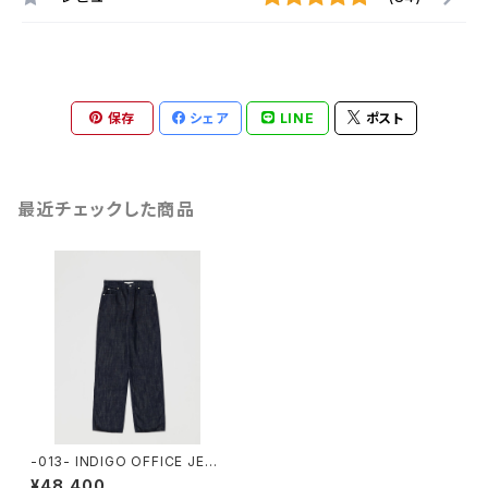
保存
シェア
LINE
ポスト
最近チェックした商品
-013- INDIGO OFFICE JEA
NS
¥48,400