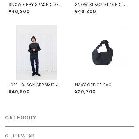
SNOW GRAY SPACE CLOG
SNOW BLACK SPACE CLO
S
GS
¥46,200
¥46,200
-013- BLACK CERAMIC JU
NAVY OFFICE BAG
MPER
¥49,500
¥29,700
CATEGORY
OUTERWEAR