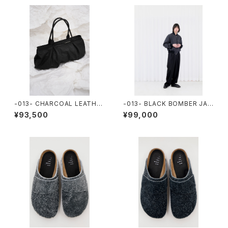
-013- CHARCOAL LEATHE
-013- BLACK BOMBER JAC
R HALF OFFICE TOTE
KET
¥93,500
¥99,000