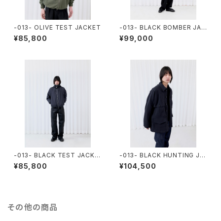
-013- OLIVE TEST JACKET
-013- BLACK BOMBER JAC
KET
¥85,800
¥99,000
-013- BLACK TEST JACKE
-013- BLACK HUNTING JA
T
CKET
¥85,800
¥104,500
その他の商品