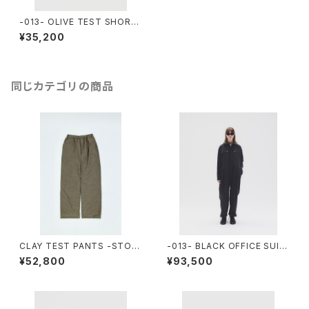
-013- OLIVE TEST SHORT
S
¥35,200
同じカテゴリの商品
CLAY TEST PANTS -STOR
-013- BLACK OFFICE SUIT
E EXCLUSIVE-
S
¥52,800
¥93,500