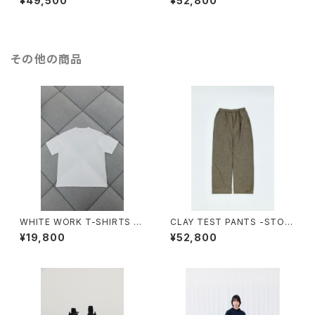
¥49,500
¥52,800
その他の商品
WHITE WORK T-SHIRTS -S
CLAY TEST PANTS -STOR
TORE EXCLUSIVE-
E EXCLUSIVE-
¥19,800
¥52,800