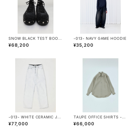
SNOW BLACK TEST BOOT
-013- NAVY GAME HOODIE
S
¥68,200
¥35,200
-013- WHITE CERAMIC JEA
TAUPE OFFICE SHIRTS -S
NS
TORE EXCLUSIVE-
¥77,000
¥66,000