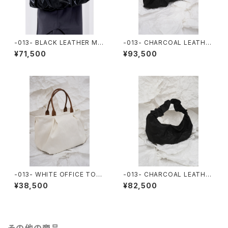
-013- BLACK LEATHER MIN
-013- CHARCOAL LEATHE
I OFFICE TOTE
R HALF OFFICE TOTE
¥71,500
¥93,500
-013- WHITE OFFICE TOT
-013- CHARCOAL LEATHE
E
R OFFICE BAG
¥38,500
¥82,500