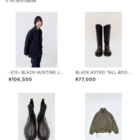
その他の商品
-013- BLACK HUNTING JA
BLACK ASTRO TALL BOOT
CKET
S
¥104,500
¥77,000