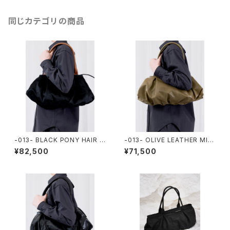
同じカテゴリの商品
-013- BLACK PONY HAIR L
-013- OLIVE LEATHER MINI
EATHER MINI OFFICE TOT
OFFICE TOTE
¥82,500
¥71,500
E